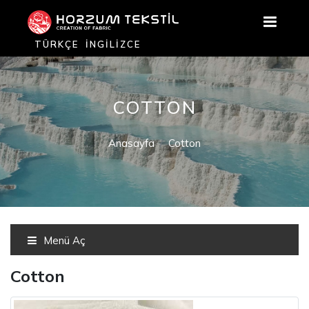
TÜRKÇE
İNGILIZCE
COTTON
Anasayfa
Cotton
Menü Aç
Cotton